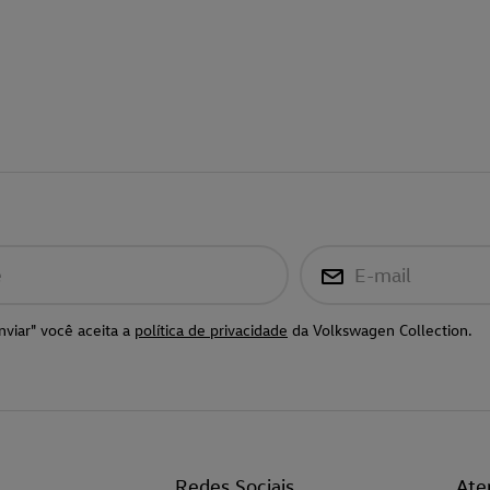
e
E-mail
nviar" você aceita a
política de privacidade
da Volkswagen Collection.
l
Redes Sociais
Ate