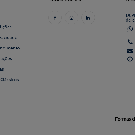
Dúvi
de e
dições
ivacidade
tendimento
luções
as
 Clássicos
Formas 