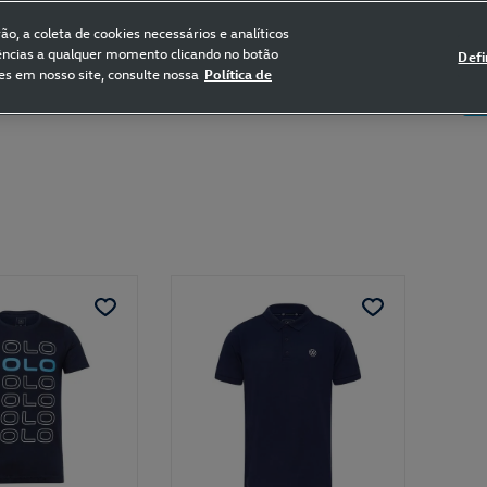
FRETE GRÁTIS NAS COMPRAS ACIMA DE R$ 399,90
(para sul e sudeste)
o, a coleta de cookies necessários e analíticos
rências a qualquer momento clicando no botão
Defi
es em nosso site, consulte nossa
Política de
5
Certificado de Clássicos
Bikes