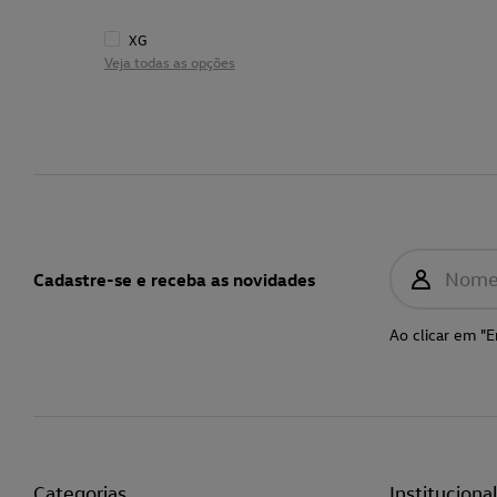
XG
Veja todas as opções
Nom
Cadastre-se e receba as novidades
Ao clicar em "E
Categorias
Instituciona