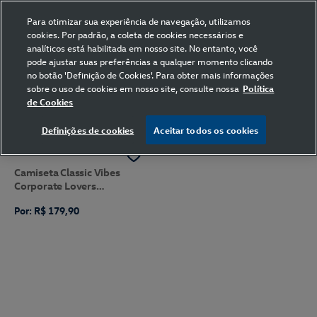
Para otimizar sua experiência de navegação, utilizamos
cookies. Por padrão, a coleta de cookies necessários e
analíticos está habilitada em nosso site. No entanto, você
pode ajustar suas preferências a qualquer momento clicando
Home
Volkswagen
Vestuário
Camiseta
Off White
XG
no botão 'Definição de Cookies'. Para obter mais informações
sobre o uso de cookies em nosso site, consulte nossa
Política
de Cookies
FILTRAR
Ordenar por
Definições de cookies
Aceitar todos os cookies
Camiseta Classic Vibes
Corporate Lovers
Volkswagen
Por: R$ 179,90