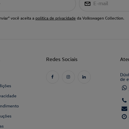
e
E-mail
nviar" você aceita a
política de privacidade
da Volkswagen Collection.
l
Redes Sociais
Ate
Dúvi
de e
dições
ivacidade
tendimento
luções
as