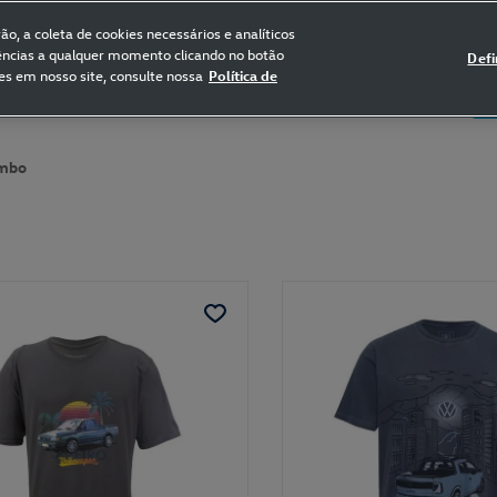
FRETE GRÁTIS NAS COMPRAS ACIMA DE R$ 399,90
(para sul e sudeste)
o, a coleta de cookies necessários e analíticos
rências a qualquer momento clicando no botão
Defi
es em nosso site, consulte nossa
Política de
5
Certificado de Clássicos
Bikes
mbo