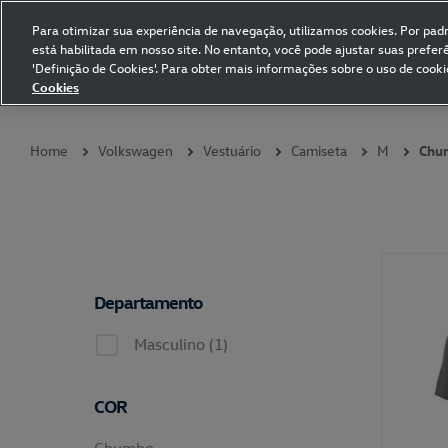
Para otimizar sua experiência de navegação, utilizamos cookies. Por padrã
está habilitada em nosso site. No entanto, você pode ajustar suas prefe
Volkswagen Collection
'Definição de Cookies'. Para obter mais informações sobre o uso de cooki
Cookies
Coleções
Vestuário
Presentes
Acessórios
Papelaria
Pet
Home
Volkswagen
Vestuário
Camiseta
M
Chu
Departamento
Masculino (1)
COR