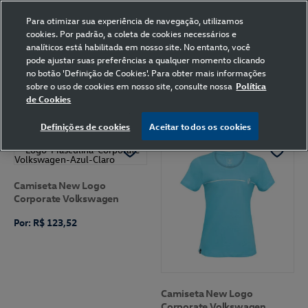
FRETE GRÁTIS NAS COMPRAS ACIMA DE R$ 399,90
(para sul e sudeste)
Para otimizar sua experiência de navegação, utilizamos
cookies. Por padrão, a coleta de cookies necessários e
0
analíticos está habilitada em nosso site. No entanto, você
pode ajustar suas preferências a qualquer momento clicando
Home
Volkswagen
Vestuário
Camiseta
M
Azul Royal
no botão 'Definição de Cookies'. Para obter mais informações
sobre o uso de cookies em nosso site, consulte nossa
Política
de Cookies
FILTRAR
Ordenar por
Definições de cookies
Aceitar todos os cookies
Camiseta New Logo
Corporate Volkswagen
Por: R$ 123,52
Camiseta New Logo
Corporate Volkswagen