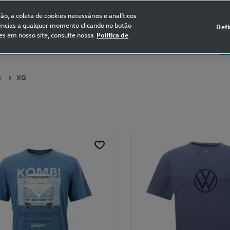
FRETE GRÁTIS NAS COMPRAS ACIMA DE R$ 399,90
(para sul e sudeste)
o, a coleta de cookies necessários e analíticos
rências a qualquer momento clicando no botão
Defi
es em nosso site, consulte nossa
Política de
5
Certificado de Clássicos
Bikes
o
XG