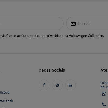
e
E-mail
nviar" você aceita a
política de privacidade
da Volkswagen Collection.
l
Redes Sociais
Ate
Dúvi
de e
dições
ivacidade