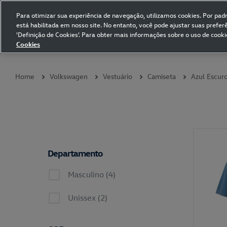
Para otimizar sua experiência de navegação, utilizamos cookies. Por padrã
está habilitada em nosso site. No entanto, você pode ajustar suas prefe
Volkswagen Collection
'Definição de Cookies'. Para obter mais informações sobre o uso de cooki
Cookies
Coleções
Vestuário
Presentes
Acessórios
Papelaria
Pet
Home
Volkswagen
Vestuário
Camiseta
Azul Escur
Departamento
Masculino (4)
Unissex (2)