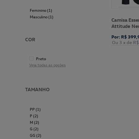
Feminino (1)
Masculino (1)
Camisa Essen
Attitude Ne
Volkswagen
Por: R$ 399,
COR
Ou 3
x de
R$
Preto
Veja todas as opções
TAMANHO
PP (1)
P (2)
M (2)
G (2)
GG (2)