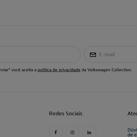
e
E-mail
nviar" você aceita a
política de privacidade
da Volkswagen Collection.
l
Redes Sociais
Ate
Dúvi
de e