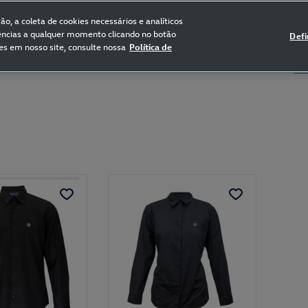
FRETE GRÁTIS NAS COMPRAS ACIMA DE R$ 399,90
(para sul e sudeste)
o, a coleta de cookies necessários e analíticos
rências a qualquer momento clicando no botão
Defi
es em nosso site, consulte nossa
Política de
5
Certificado de Clássicos
Bikes