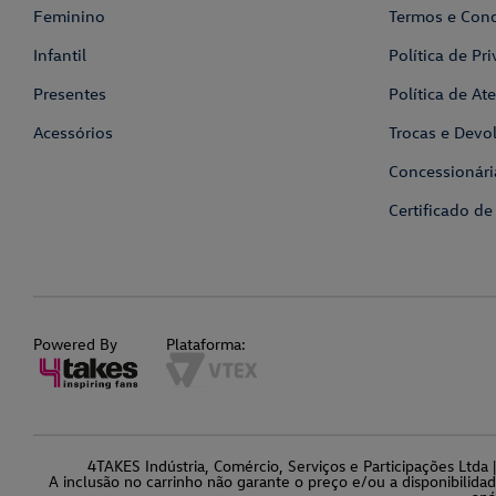
Feminino
Termos e Con
Infantil
Política de Pr
Presentes
Política de A
Acessórios
Trocas e Devo
Concessionári
Certificado de
Powered By
Plataforma:
4TAKES Indústria, Comércio, Serviços e Participações Ltd
A inclusão no carrinho não garante o preço e/ou a disponibilida