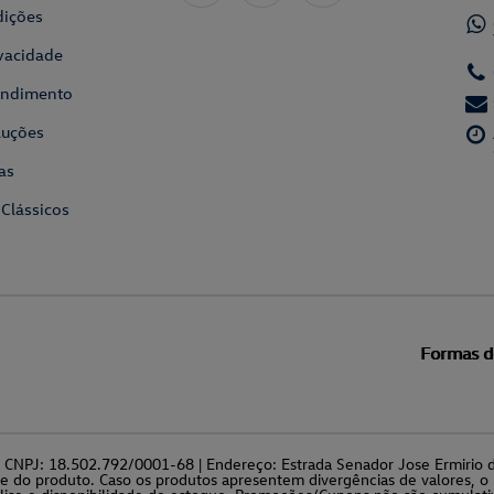
dições
ivacidade
tendimento
luções
as
 Clássicos
Formas 
a | CNPJ: 18.502.792/0001-68 | Endereço: Estrada Senador Jose Ermiri
de do produto. Caso os produtos apresentem divergências de valores, o 