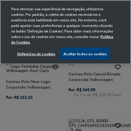
Para otimizar sua experiência de navegação, utilizamos
cookies. Por padrão, a coleta de cookies necessários e
analíticos está habilitada em nosso site. No entanto, você
pode ajustar suas preferências a qualquer momento clicando
Home
Volkswagen
Vestuário
Camisa Polo
Azul Escuro
no botão 'Definição de Cookies'. Para obter mais informações
P
sobre o uso de cookies em nosso site, consulte nossa
Política
de Cookies
FILTRAR
Ordenar por
Definições de cookies
Aceitar todos os cookies
Camisa Polo Casual Binada
Corporate Volkswagen
Camisa Polo New Logo
Corporate Volkswagen
Por: R$ 249,90
Ou 2
x de
R$ 124,95
Sem
Por: R$ 152,55
Juros