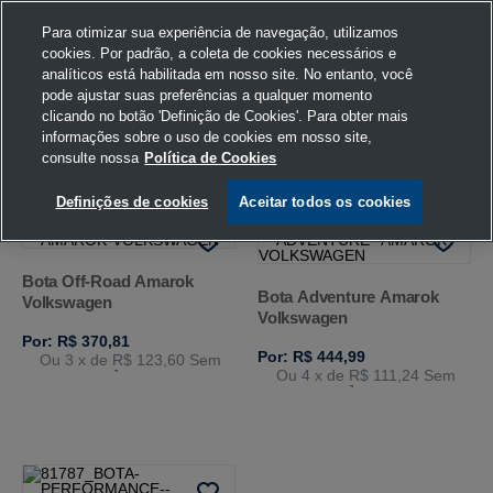
Para otimizar sua experiência de navegação, utilizamos
cookies. Por padrão, a coleta de cookies necessários e
analíticos está habilitada em nosso site. No entanto, você
pode ajustar suas preferências a qualquer momento
Home
Volkswagen
Vestuário
Bota
40
clicando no botão 'Definição de Cookies'. Para obter mais
informações sobre o uso de cookies em nosso site,
consulte nossa
Política de Cookies
FILTRAR
Ordenar por
Definições de cookies
Aceitar todos os cookies
Bota Off-Road Amarok
Bota Adventure Amarok
Volkswagen
Volkswagen
Por: R$ 370,81
Por: R$ 444,99
Ou 3
x de
R$ 123,60
Sem
Juros
Ou 4
x de
R$ 111,24
Sem
Juros