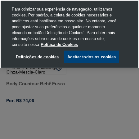
Para otimizar sua experiência de navegação, utilizamos
cookies. Por padrão, a coleta de cookies necessários e
analíticos está habilitada em nosso site. No entanto, você
pode ajustar suas preferências a qualquer momento
Home
Volkswagen
Vestuário
Body
Cinza Mescla Claro
clicando no botão 'Definição de Cookies'. Para obter mais
informações sobre o uso de cookies em nosso site,
consulte nossa
Política de Cookies
FILTRAR
Ordenar por
Definições de cookies
Aceitar todos os cookies
Body Countour Bebê Fusca
Por: R$ 74,06