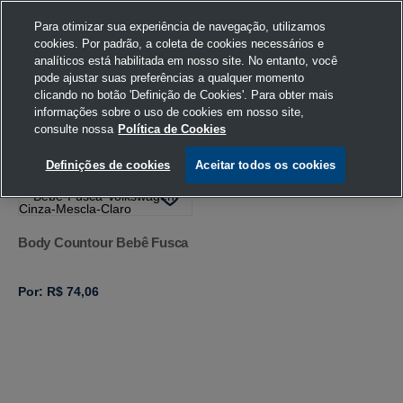
Para otimizar sua experiência de navegação, utilizamos
cookies. Por padrão, a coleta de cookies necessários e
analíticos está habilitada em nosso site. No entanto, você
pode ajustar suas preferências a qualquer momento
Home
Volkswagen
Vestuário
Body
6-9 meses
clicando no botão 'Definição de Cookies'. Para obter mais
informações sobre o uso de cookies em nosso site,
consulte nossa
Política de Cookies
FILTRAR
Ordenar por
Definições de cookies
Aceitar todos os cookies
Body Countour Bebê Fusca
Por: R$ 74,06