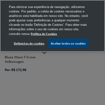
Para otimizar sua experiência de navegação, utilizamos
cookies. Por padrão, a coleta de cookies necessários e
analíticos está habilitada em nosso site. No entanto, você
pode ajustar suas preferências a qualquer momento
clicando no botão 'Definição de Cookies'. Para obter mais
informações sobre o uso de cookies em nosso site,
Política de Cookies
consulte nossa
FILTRAR
Ordenar por
Definições de cookies
Aceitar todos os cookies
Blusa Wave T-Cross
Volkswagen
Por: R$ 172,98