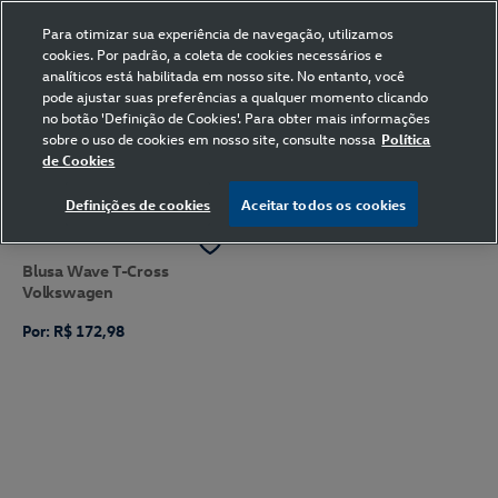
Para otimizar sua experiência de navegação, utilizamos
cookies. Por padrão, a coleta de cookies necessários e
analíticos está habilitada em nosso site. No entanto, você
pode ajustar suas preferências a qualquer momento clicando
no botão 'Definição de Cookies'. Para obter mais informações
sobre o uso de cookies em nosso site, consulte nossa
Política
de Cookies
FILTRAR
Ordenar por
Definições de cookies
Aceitar todos os cookies
Blusa Wave T-Cross
Volkswagen
Por: R$ 172,98