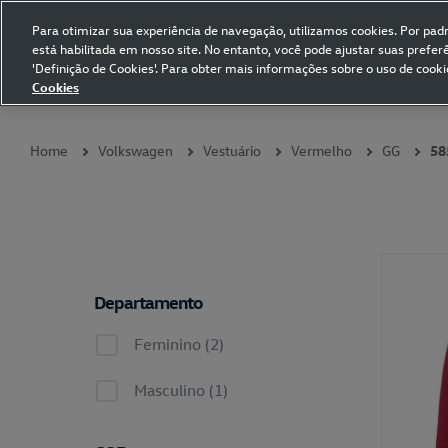
Para otimizar sua experiência de navegação, utilizamos cookies. Por padrã
está habilitada em nosso site. No entanto, você pode ajustar suas prefe
Volkswagen Collection
'Definição de Cookies'. Para obter mais informações sobre o uso de cooki
Cookies
Coleções
Vestuário
Presentes
Acessórios
Papelaria
Pet
Home
Volkswagen
Vestuário
Vermelho
GG
58
Departamento
Feminino (2)
Masculino (1)