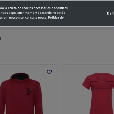
FRETE GRÁTIS NAS COMPRAS ACIMA DE R$ 399,90
(para sul e sudeste)
o, a coleta de cookies necessários e analíticos
rências a qualquer momento clicando no botão
Defi
es em nosso site, consulte nossa
Política de
5
Certificado de Clássicos
Bikes
5