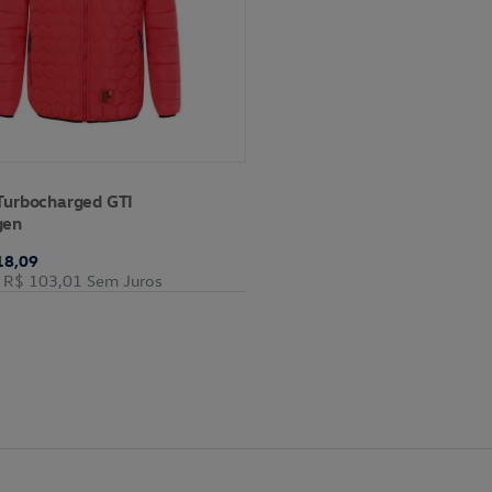
Turbocharged GTI
gen
18,09
R$ 103,01
Sem Juros