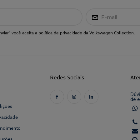
e
E-mail
nviar" você aceita a
política de privacidade
da Volkswagen Collection.
l
Redes Sociais
Ate
Dúvi
de e
dições
ivacidade
tendimento
luções