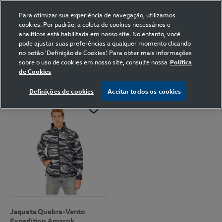
Para otimizar sua experiência de navegação, utilizamos
cookies. Por padrão, a coleta de cookies necessários e
analíticos está habilitada em nosso site. No entanto, você
pode ajustar suas preferências a qualquer momento clicando
Home
Volkswagen
Vestuário
Camuflado
585
GG
no botão 'Definição de Cookies'. Para obter mais informações
sobre o uso de cookies em nosso site, consulte nossa
Política
de Cookies
FILTRAR
Ordenar por
Definições de cookies
Aceitar todos os cookies
Jaqueta Quebra-Vento
Expedition Amarok