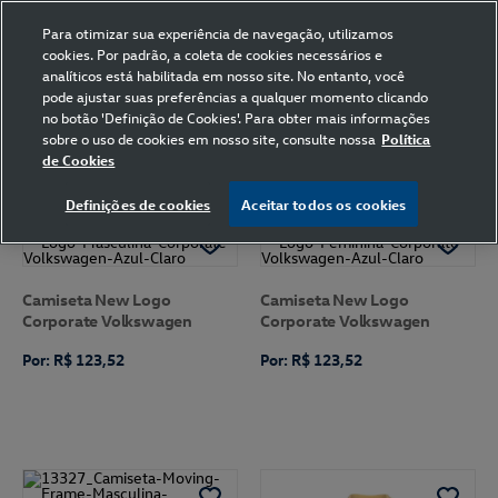
Para otimizar sua experiência de navegação, utilizamos
cookies. Por padrão, a coleta de cookies necessários e
analíticos está habilitada em nosso site. No entanto, você
pode ajustar suas preferências a qualquer momento clicando
Home
Volkswagen
Vestuário
Azul Royal
no botão 'Definição de Cookies'. Para obter mais informações
sobre o uso de cookies em nosso site, consulte nossa
Política
de Cookies
FILTRAR
Ordenar por
Definições de cookies
Aceitar todos os cookies
Camiseta New Logo
Camiseta New Logo
Corporate Volkswagen
Corporate Volkswagen
Por: R$ 123,52
Por: R$ 123,52