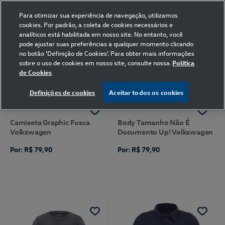
Para otimizar sua experiência de navegação, utilizamos
cookies. Por padrão, a coleta de cookies necessários e
analíticos está habilitada em nosso site. No entanto, você
pode ajustar suas preferências a qualquer momento clicando
Home
Volkswagen
Vestuário
Azul Mescla
no botão 'Definição de Cookies'. Para obter mais informações
sobre o uso de cookies em nosso site, consulte nossa
Política
de Cookies
FILTRAR
Ordenar por
Definições de cookies
Aceitar todos os cookies
Camiseta Graphic Fusca
Body Tamanho Não É
Volkswagen
Documento Up! Volkswagen
Por: R$ 79,90
Por: R$ 79,90