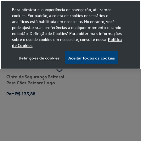
Para otimizar sua experiência de navegação, utilizamos
cookies. Por padrão, a coleta de cookies necessários e
analíticos está habilitada em nosso site. No entanto, você
pode ajustar suas preferências a qualquer momento clicando
Home
Volkswagen
Pet
Preto
585
M
no botão 'Definição de Cookies'. Para obter mais informações
sobre o uso de cookies em nosso site, consulte nossa
Política
de Cookies
FILTRAR
Ordenar por
Definições de cookies
Aceitar todos os cookies
Cinto de Segurança Peitoral
Para Cães Petcare Logo
Volkswagen
Por: R$ 135,88