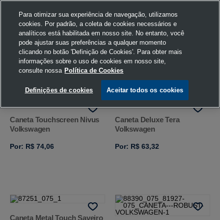
Para otimizar sua experiência de navegação, utilizamos
cookies. Por padrão, a coleta de cookies necessários e
analíticos está habilitada em nosso site. No entanto, você
pode ajustar suas preferências a qualquer momento
Home
Volkswagen
Papelaria
Caneta
U
clicando no botão 'Definição de Cookies'. Para obter mais
informações sobre o uso de cookies em nosso site,
consulte nossa
Política de Cookies
FILTRAR
Ordenar por
Definições de cookies
Aceitar todos os cookies
Caneta Touchscreen Nivus
Caneta Deluxe Tera
Volkswagen
Volkswagen
Por: R$ 74,06
Por: R$ 63,32
Caneta Metal Touch Saveiro