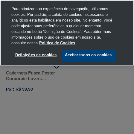
Para otimizar sua experiência de navegação, utilizamos
cookies. Por padrão, a coleta de cookies necessários e
analíticos está habilitada em nosso site. No entanto, você
pode ajustar suas preferências a qualquer momento
Home
Volkswagen
Papelaria
Terra
clicando no botão 'Definição de Cookies'. Para obter mais
informações sobre o uso de cookies em nosso site,
consulte nossa
Política de Cookies
FILTRAR
Ordenar por
Definições de cookies
Aceitar todos os cookies
Caderneta Fusca Poster
Corporate Lovers
Volkswagen
Por: R$ 99,90