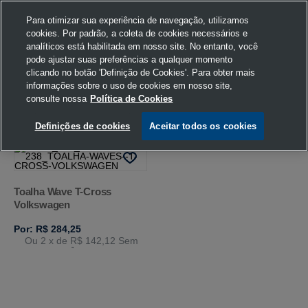
Para otimizar sua experiência de navegação, utilizamos
cookies. Por padrão, a coleta de cookies necessários e
analíticos está habilitada em nosso site. No entanto, você
pode ajustar suas preferências a qualquer momento
Home
Volkswagen
Casa e Decoração
Toalha de Praia
clicando no botão 'Definição de Cookies'. Para obter mais
Cinza/Azul
U
informações sobre o uso de cookies em nosso site,
consulte nossa
Política de Cookies
FILTRAR
Ordenar por
Definições de cookies
Aceitar todos os cookies
Toalha Wave T-Cross
Volkswagen
Por: R$ 284,25
Ou 2
x de
R$ 142,12
Sem
Juros