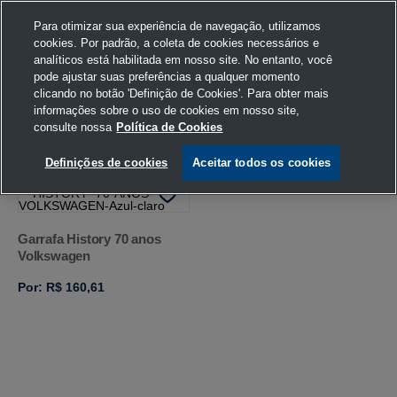
Para otimizar sua experiência de navegação, utilizamos
cookies. Por padrão, a coleta de cookies necessários e
analíticos está habilitada em nosso site. No entanto, você
pode ajustar suas preferências a qualquer momento
Home
Busca
clicando no botão 'Definição de Cookies'. Para obter mais
informações sobre o uso de cookies em nosso site,
consulte nossa
Política de Cookies
FILTRAR
Ordenar por
Definições de cookies
Aceitar todos os cookies
Garrafa History 70 anos
Volkswagen
Por: R$ 160,61