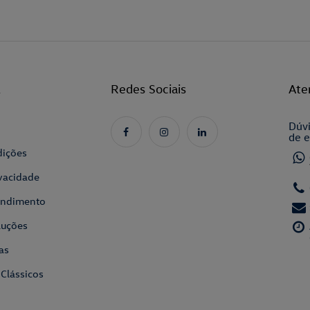
l
Redes Sociais
Ate
Dúvi
de e
dições
ivacidade
tendimento
luções
as
 Clássicos