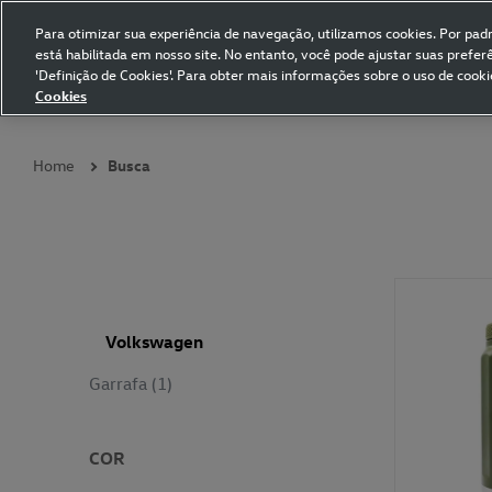
Para otimizar sua experiência de navegação, utilizamos cookies. Por padrã
está habilitada em nosso site. No entanto, você pode ajustar suas prefe
Volkswagen Collection
'Definição de Cookies'. Para obter mais informações sobre o uso de cooki
Cookies
Coleções
Vestuário
Presentes
Acessórios
Papelaria
Pet
Home
Busca
Volkswagen
Garrafa (1)
COR