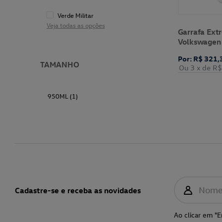
Verde Militar
Veja todas as opções
Garrafa Ex
Volkswagen
Por: R$ 321,
TAMANHO
Ou 3
x de
R$
950ML (1)
Nom
Cadastre-se e receba as novidades
Ao clicar em "E