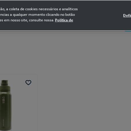
FRETE GRÁTIS NAS COMPRAS ACIMA DE R$ 399,90
(para sul e sudeste)
o, a coleta de cookies necessários e analíticos
rências a qualquer momento clicando no botão
Defi
es em nosso site, consulte nossa
Política de
5
Certificado de Clássicos
Bikes