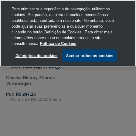
Para otimizar sua experiência de navegação, utilizamos
cookies. Por padrão, a coleta de cookies necessários e
analíticos está habilitada em nosso site. No entanto, você
pode ajustar suas preferências a qualquer momento
Home
Volkswagen
Casa e Decoração
Caneca
400 ML
clicando no botão 'Definição de Cookies'. Para obter mais
informações sobre o uso de cookies em nosso site,
consulte nossa
Política de Cookies
FILTRAR
Ordenar por
Definições de cookies
Aceitar todos os cookies
Caneca History 70 anos
Volkswagen
Por: R$ 247,16
Ou 2
x de
R$ 123,58
Sem
Juros