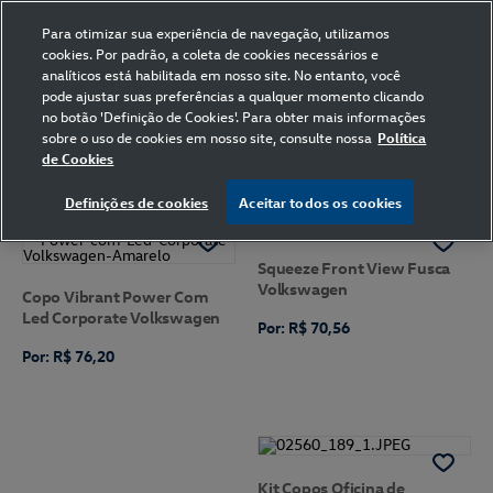
Para otimizar sua experiência de navegação, utilizamos
cookies. Por padrão, a coleta de cookies necessários e
analíticos está habilitada em nosso site. No entanto, você
pode ajustar suas preferências a qualquer momento clicando
Home
Volkswagen
Casa e Decoração
Azul
585
no botão 'Definição de Cookies'. Para obter mais informações
sobre o uso de cookies em nosso site, consulte nossa
Política
de Cookies
FILTRAR
Ordenar por
Definições de cookies
Aceitar todos os cookies
Squeeze Front View Fusca
Volkswagen
Copo Vibrant Power Com
Led Corporate Volkswagen
Por: R$ 70,56
Por: R$ 76,20
Kit Copos Oficina de