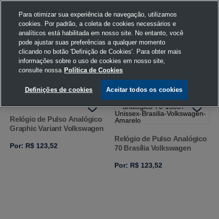
Para otimizar sua experiência de navegação, utilizamos
cookies. Por padrão, a coleta de cookies necessários e
analíticos está habilitada em nosso site. No entanto, você
pode ajustar suas preferências a qualquer momento
Home
Volkswagen
Acessórios
Relógio
602
U
clicando no botão 'Definição de Cookies'. Para obter mais
informações sobre o uso de cookies em nosso site,
consulte nossa
Política de Cookies
FILTRAR
Ordenar por
Definições de cookies
Aceitar todos os cookies
Relógio de Pulso Analógico
Graphic Variant Volkswagen
Relógio de Pulso Analógico
Por: R$ 123,52
70 Brasília Volkswagen
Por: R$ 123,52