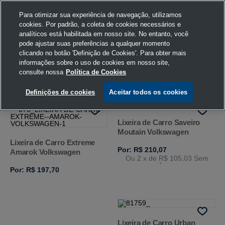
Para otimizar sua experiência de navegação, utilizamos
cookies. Por padrão, a coleta de cookies necessários e
analíticos está habilitada em nosso site. No entanto, você
pode ajustar suas preferências a qualquer momento
Home
Volkswagen
Acessórios
Lixeira de Carro
U
clicando no botão 'Definição de Cookies'. Para obter mais
informações sobre o uso de cookies em nosso site,
consulte nossa
Política de Cookies
FILTRAR
Ordenar por
Definições de cookies
Aceitar todos os cookies
Lixeira de Carro Saveiro
Moutain Volkswagen
Lixeira de Carro Extreme
Por: R$ 210,07
Amarok Volkswagen
Ou 2
x de
R$ 105,03
Sem
Juros
Por: R$ 197,70
Lixeira de Carro Urban