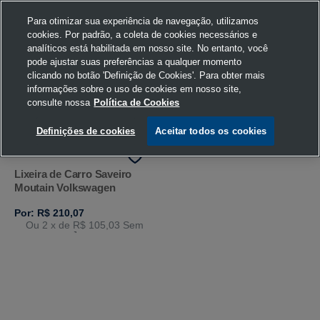
Para otimizar sua experiência de navegação, utilizamos
cookies. Por padrão, a coleta de cookies necessários e
analíticos está habilitada em nosso site. No entanto, você
pode ajustar suas preferências a qualquer momento
Home
Volkswagen
Acessórios
Lixeira de Carro
Chumbo
clicando no botão 'Definição de Cookies'. Para obter mais
informações sobre o uso de cookies em nosso site,
consulte nossa
Política de Cookies
FILTRAR
Ordenar por
Definições de cookies
Aceitar todos os cookies
Lixeira de Carro Saveiro
Moutain Volkswagen
Por: R$ 210,07
Ou 2
x de
R$ 105,03
Sem
Juros