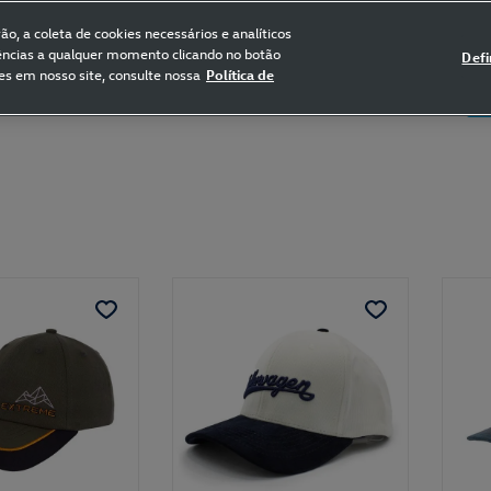
FRETE GRÁTIS NAS COMPRAS ACIMA DE R$ 399,90
(para sul e sudeste)
o, a coleta de cookies necessários e analíticos
rências a qualquer momento clicando no botão
Defi
es em nosso site, consulte nossa
Política de
5
Certificado de Clássicos
Bikes