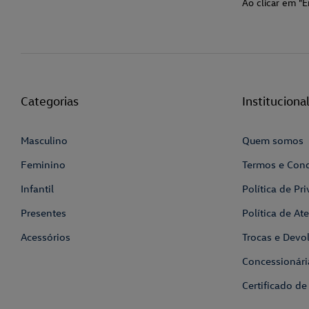
Ao clicar em "E
Categorias
Instituciona
Masculino
Quem somos
Feminino
Termos e Con
Infantil
Política de Pr
Presentes
Política de A
Acessórios
Trocas e Devo
Concessionári
Certificado de