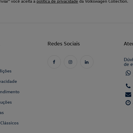
nviar" você aceita a
política de privacidade
da Volkswagen Collection.
l
Redes Sociais
Ate
Dúvi
de e
dições
ivacidade
tendimento
luções
as
 Clássicos