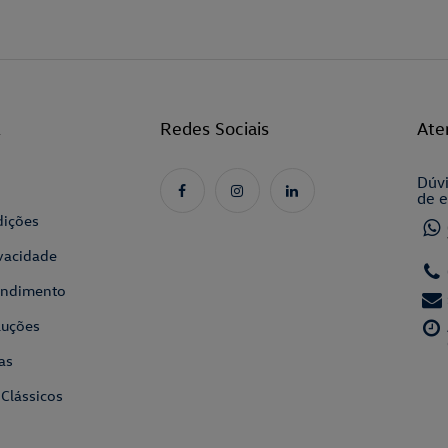
l
Redes Sociais
Ate
Dúvi
de e
dições
ivacidade
tendimento
luções
as
 Clássicos