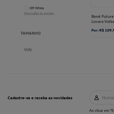
Off White
Veja todas as opções
Boné Future
Lovers Vol
Por: R$ 109,
TAMANHO
U (1)
Nom
Cadastre-se e receba as novidades
Ao clicar em "E