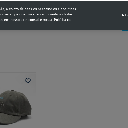
FRETE GRÁTIS NAS COMPRAS ACIMA DE R$ 399,90
(para sul e sudeste)
o, a coleta de cookies necessários e analíticos
rências a qualquer momento clicando no botão
Defi
es em nosso site, consulte nossa
Política de
5
Certificado de Clássicos
Bikes