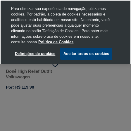
Para otimizar sua experiência de navegação, utilizamos
cookies. Por padrão, a coleta de cookies necessários e
analíticos está habilitada em nosso site. No entanto, você
pode ajustar suas preferências a qualquer momento
Home
Busca
clicando no botão 'Definição de Cookies'. Para obter mais
informações sobre o uso de cookies em nosso site,
consulte nossa
Política de Cookies
FILTRAR
Ordenar por
Definições de cookies
Aceitar todos os cookies
Boné High Relief Outfit
Volkswagen
Por: R$ 119,90