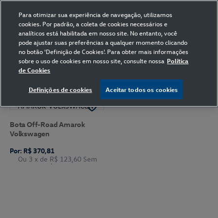
Para otimizar sua experiência de navegação, utilizamos
cookies. Por padrão, a coleta de cookies necessários e
analíticos está habilitada em nosso site. No entanto, você
pode ajustar suas preferências a qualquer momento clicando
Home
Volkswagen
37
Bege
no botão 'Definição de Cookies'. Para obter mais informações
sobre o uso de cookies em nosso site, consulte nossa
Política
de Cookies
FILTRAR
Ordenar por
Definições de cookies
Aceitar todos os cookies
Bota Off-Road Amarok
Volkswagen
Por: R$ 370,81
Ou 3
x de
R$ 123,60
Sem
Juros