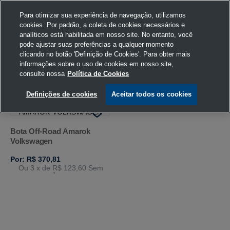
Para otimizar sua experiência de navegação, utilizamos
cookies. Por padrão, a coleta de cookies necessários e
analíticos está habilitada em nosso site. No entanto, você
pode ajustar suas preferências a qualquer momento
Home
Volkswagen
37
Bege
clicando no botão 'Definição de Cookies'. Para obter mais
informações sobre o uso de cookies em nosso site,
consulte nossa
Política de Cookies
FILTRAR
Ordenar por
Definições de cookies
Aceitar todos os cookies
Bota Off-Road Amarok
Volkswagen
Por: R$ 370,81
Ou 3
x de
R$ 123,60
Sem
Juros