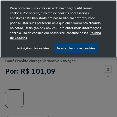
Para otimizar sua experiência de navegação, utilizamos
cookies. Por padrão, a coleta de cookies necessários e
analíticos está habilitada em nosso site. No entanto, você
pode ajustar suas preferências a qualquer momento clicando
Home
Volkswagen
Acessórios
Boné
no botão 'Definição de Cookies'. Para obter mais informações
sobre o uso de cookies em nosso site, consulte nossa
Política
de Cookies
Definições de cookies
Aceitar todos os cookies
Boné Graphic Vintage Variant Volkswagen
+
Por:
R$ 101,09
-