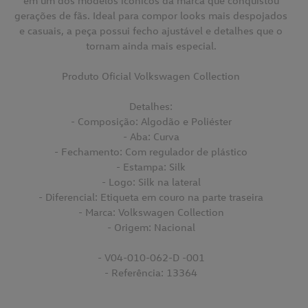
em um dos modelos icônicos da marca que conquistou
gerações de fãs. Ideal para compor looks mais despojados
e casuais, a peça possui fecho ajustável e detalhes que o
tornam ainda mais especial.
Produto Oficial Volkswagen Collection
Detalhes:
- Composição: Algodão e Poliéster
- Aba: Curva
- Fechamento: Com regulador de plástico
- Estampa: Silk
- Logo: Silk na lateral
- Diferencial: Etiqueta em couro na parte traseira
- Marca: Volkswagen Collection
- Origem: Nacional
- V04-010-062-D -001
- Referência: 13364