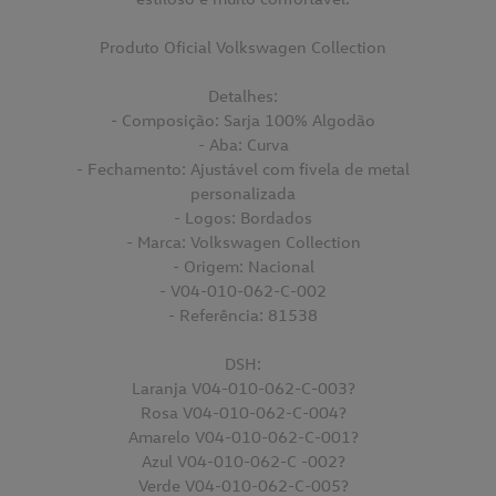
Produto Oficial Volkswagen Collection
Detalhes:
- Composição: Sarja 100% Algodão
- Aba: Curva
- Fechamento: Ajustável com fivela de metal
personalizada
- Logos: Bordados
- Marca: Volkswagen Collection
- Origem: Nacional
- V04-010-062-C-002
- Referência: 81538
DSH:
Laranja V04-010-062-C-003?
Rosa V04-010-062-C-004?
Amarelo V04-010-062-C-001?
Azul V04-010-062-C -002?
Verde V04-010-062-C-005?