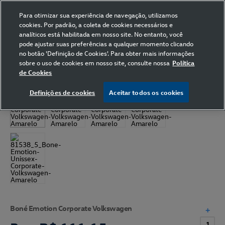
Para otimizar sua experiência de navegação, utilizamos
cookies. Por padrão, a coleta de cookies necessários e
analíticos está habilitada em nosso site. No entanto, você
pode ajustar suas preferências a qualquer momento clicando
Home
Volkswagen
Acessórios
Boné
no botão 'Definição de Cookies'. Para obter mais informações
sobre o uso de cookies em nosso site, consulte nossa
Política
de Cookies
Definições de cookies
Aceitar todos os cookies
Boné Emotion Corporate Volkswagen
+