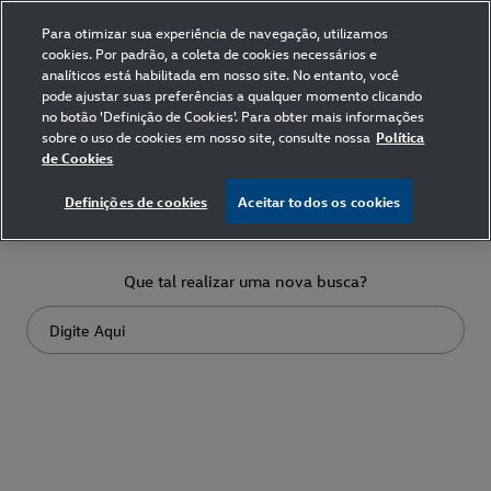
Para otimizar sua experiência de navegação, utilizamos
cookies. Por padrão, a coleta de cookies necessários e
analíticos está habilitada em nosso site. No entanto, você
pode ajustar suas preferências a qualquer momento clicando
no botão 'Definição de Cookies'. Para obter mais informações
sobre o uso de cookies em nosso site, consulte nossa
Política
de Cookies
Ops!... não encontramos nada em
Definições de cookies
Aceitar todos os cookies
sua busca
Que tal realizar uma nova busca?